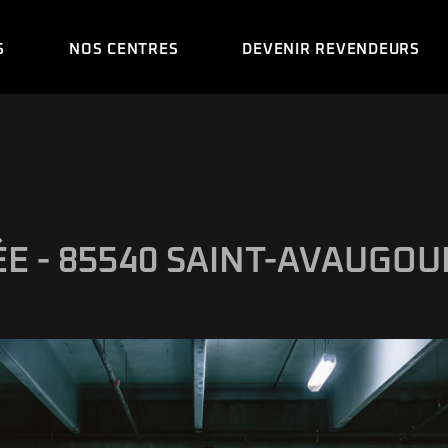
S
NOS CENTRES
DEVENIR REVENDEURS
TION
 EGR
 - 85540 SAINT-AVAUGOU
DE
ION À