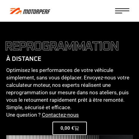
R
E
P
R
O
G
R
A
M
M
A
T
I
O
N
À DISTANCE
Optimisez les performances de votre véhicule
simplement, sans vous déplacer. Envoyez-nous votre
calculateur moteur, nos experts réalisent une
reprogrammation sur mesure dans nos ateliers, puis
vous le retournent rapidement prêt à être remonté.
Simple, sécurisé et efficace.
Une question ?
Contactez-nous
0,00
€