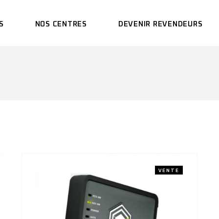
S
NOS CENTRES
DEVENIR REVENDEURS
OGRAMMATION
 / FAP / EGR
ATION
ERVICE :
ISSEUR DE
ER ECU
/ EGR
GRAMMATION À
NCE
 DE
VENTE
TION À